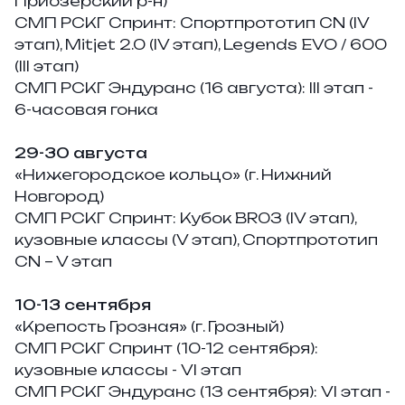
Приозерский р-н)
СМП РСКГ Спринт:
Спортпрототип CN (IV
этап), Mitjet 2.0 (IV этап), Legends EVO / 600
(III этап)
СМП РСКГ Эндуранс (16 августа):
III этап -
6-часовая гонка
29-30 августа
«Нижегородское кольцо» (г. Нижний
Новгород)
СМП РСКГ Спринт:
Кубок BR03 (IV этап),
кузовные классы (V этап), Спортпрототип
CN – V этап
10-13 сентября
«Крепость Грозная» (г. Грозный)
СМП РСКГ Спринт (10-12 сентября):
кузовные классы - VI этап
СМП РСКГ Эндуранс (13 сентября):
VI этап -