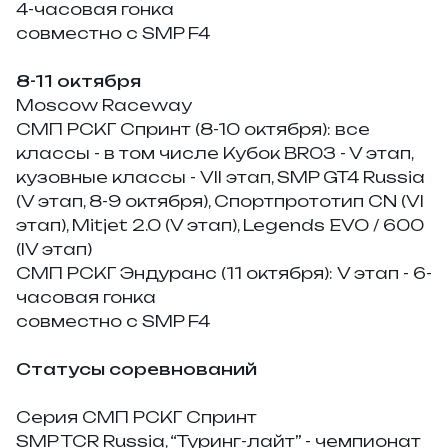
4-часовая гонка
совместно с SMP F4
8-11 октября
Moscow Raceway
СМП РСКГ Спринт (8-10 октября):
все
классы - в том числе
Кубок BR03 - V этап,
кузовные классы - VII этап, SMP GT4 Russia
(V этап, 8-9 октября), Спортпрототип CN (VI
этап), Mitjet 2.0 (V этап), Legends EVO / 600
(IV этап)
СМП РСКГ Эндуранс (11 октября):
V этап - 6-
часовая гонка
совместно с SMP F4
Статусы соревнований
Серия СМП РСКГ Спринт
SMP TCR Russia, “Туринг-лайт” - чемпионат