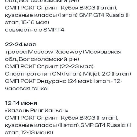
обл., Волоколамский р-н)
СМП РСКГ Спринт:
Кубок BR03 (I этап),
кузовные классы (I этап), SMP GT4 Russia (I
этап, 15-16 мая)
совместно с SMP F4
22-24 мая
трасса Moscow Raceway (Московская
обл., Волоколамский р-н)
СМП РСКГ Спринт (22-23 мая):
Спортпрототип CN (I этап), Mitjet 2.0 (I этап)
СМП РСКГ Эндуранс (24 мая):
I этап - 12-
часовая гонка
12-14 июня
«Казань Ринг Каньон»
СМП РСКГ Спринт:
Кубок BR03 (II этап),
кузовные классы (II этап), SMP GT4 Russia (II
этап, 12-13 июня)