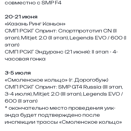
совместно с SMP F4
20-21 июня
«Казань Ринг Каньон»
СМП РСКГ Спринт:
Спортпрототип CN (II
этап), Mitjet 2.0 (II этап), Legends EVO / 600 (I
этап)
СМП РСКГ Эндуранс (21 июня):
II этап - 4-
часовая гонка
3-5 июля
«Смоленское кольцо» (г. Дорогобуж)
СМП РСКГ Спринт:
SMP GT4 Russia (III этап,
3-4 июля), Mitjet 2.0 (III этап), Legends EVO /
600 (II этап)
* окончательно место проведения уик-
энда будет подтверждено после
инспекции трассы «Смоленское кольцо»