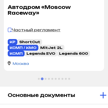
Автодром «Moscow
Raceway»
Частный регламент
КР
ShortCut
КСМП / КМО
MitJet 2L
КСМП
Legends EVO
Legends 600
Москва
Основные документы