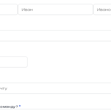
*
 команду?