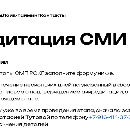
ы
Лайв-тайминг
Контакты
дитация СМИ
ции
этапы СМП РСКГ заполните форму ниже.
 течение нескольких дней на указанный в фо
о письмо с подтверждением аккредитации, а
оящем этапе.
у уже во время проведения этапа, сначала за
стасией Тутовой
по телефону
+7-916-414-37-
очнения деталей