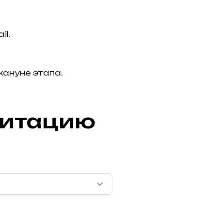
il.
кануне этапа.
дитацию